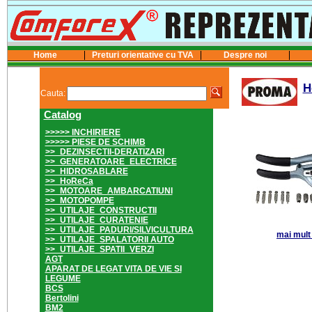
Home
Preturi orientative cu TVA
Despre noi
H
Cauta:
Catalog
>>>>> INCHIRIERE
>>>>> PIESE DE SCHIMB
>>_DEZINSECTII-DERATIZARI
>>_GENERATOARE_ELECTRICE
>>_HIDROSABLARE
>>_HoReCa
>>_MOTOARE_AMBARCATIUNI
>>_MOTOPOMPE
>>_UTILAJE_CONSTRUCTII
>>_UTILAJE_CURATENIE
>>_UTILAJE_PADURI/SILVICULTURA
mai mult .
>>_UTILAJE_SPALATORII AUTO
>>_UTILAJE_SPATII_VERZI
AGT
APARAT DE LEGAT VITA DE VIE SI
LEGUME
BCS
Bertolini
BM2