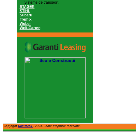
Sisteme de transport
STAGER
STIHL
Subaru
Tremix
Weber
Wolf-Garten
Copyright
Comforex
, 2006. Toate drepturile rezervate.