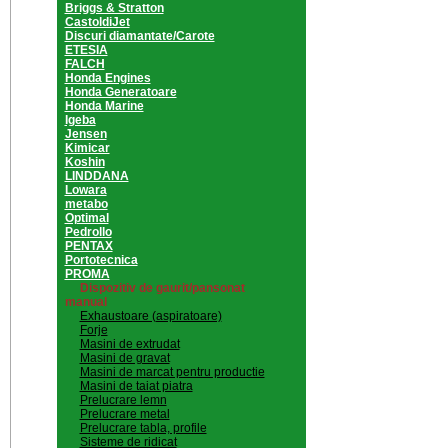
Briggs & Stratton
CastoldiJet
Discuri diamantate/Carote
ETESIA
FALCH
Honda Engines
Honda Generatoare
Honda Marine
Igeba
Jensen
Kimicar
Koshin
LINDDANA
Lowara
metabo
Optimal
Pedrollo
PENTAX
Portotecnica
PROMA
Dispozitiv de gaurit/pansonat
manual
Exhaustoare (aspiratoare)
Forje
Masini de extrudat
Masini de gravat
Masini de marcat pentru productie
Masini de taiat piatra
Prelucrare lemn
Prelucrare metal
Prelucrare tabla, profile
Sisteme de ridicat