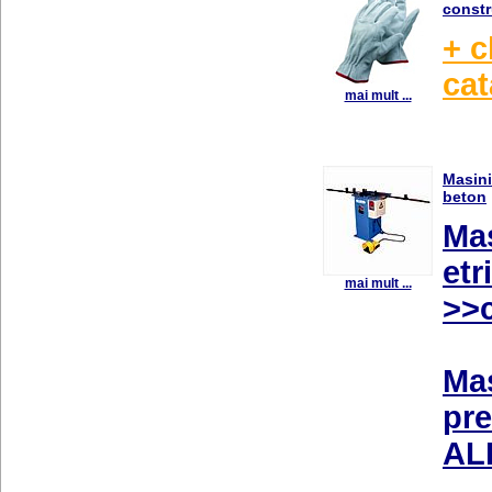
constr
+ c
ca
mai mult ...
Masini
beton
Mas
etr
mai mult ...
>>c
Mas
pre
AL