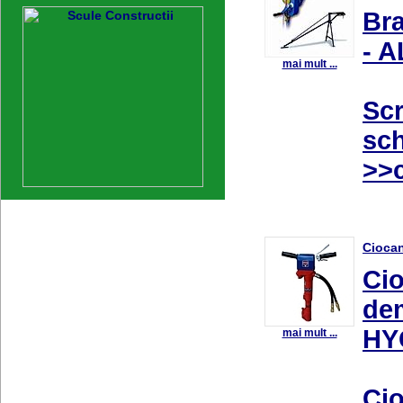
Bra
- A
mai mult ...
Scr
sc
>>c
Ciocan
Cio
dem
HY
mai mult ...
Ci