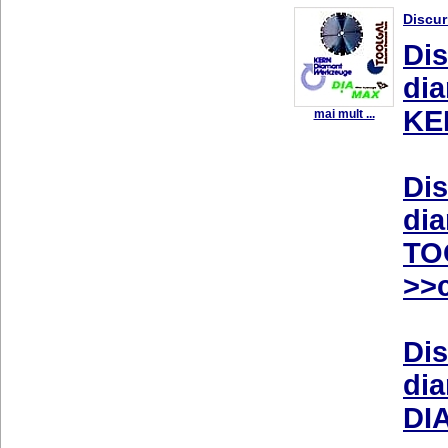
Discur
Dis
dia
KE
mai mult ...
Dis
dia
TO
>>c
Dis
dia
DI