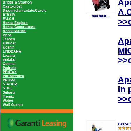
Apa
Briggs & Stratton
CastoldiJet
A.C
Discuri diamantate/Carote
ETESIA
mai mult ...
FALCH
>>c
Honda Engines
Honda Generatoare
Honda Marine
Igeba
Apa
Jensen
Kimicar
Koshin
MI
LINDDANA
Lowara
>>c
metabo
Optimal
Pedrollo
PENTAX
Portotecnica
Apa
PROMA
STAGER
in 
STIHL
Subaru
>>c
Tremix
Weber
Wolf-Garten
Brate/