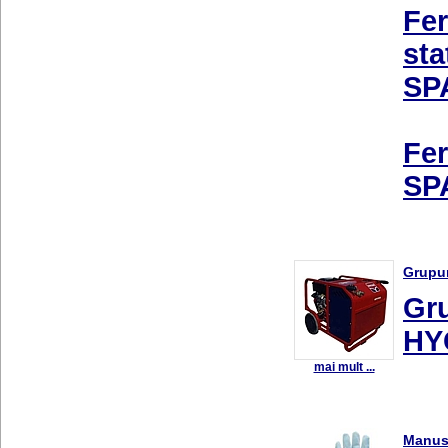
Fer
sta
SP
Fer
SP
Grupur
Gru
HY
mai mult ...
Manus