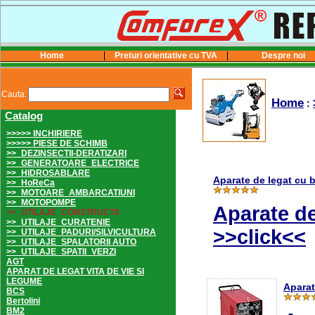
Home
Preturi orientative cu TVA
Despre noi
Cauta:
Home
:
Catalog
>>>>> INCHIRIERE
>>>>> PIESE DE SCHIMB
>>_DEZINSECTII-DERATIZARI
>>_GENERATOARE_ELECTRICE
>>_HIDROSABLARE
Aparate de legat cu 
>>_HoReCa
>>_MOTOARE_AMBARCATIUNI
>>_MOTOPOMPE
Aparate de
>>_UTILAJE_CONSTRUCTII
>>_UTILAJE_CURATENIE
>>click<<
>>_UTILAJE_PADURI/SILVICULTURA
>>_UTILAJE_SPALATORII AUTO
>>_UTILAJE_SPATII_VERZI
AGT
APARAT DE LEGAT VITA DE VIE SI
LEGUME
Apara
BCS
Bertolini
BM2