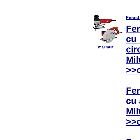
Ferast
Fer
cu 
cir
mai mult ...
Mi
>>c
Fer
cu 
Mi
>>c