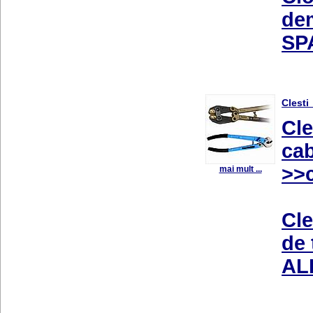
dem
SP
Clesti
Cle
cab
>>c
mai mult ...
Cle
de 
AL