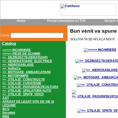
Home
Preturi orientative cu TVA
Despre n
Bun venit va spu
Cauta:
SOLUTIA TA SE AFLA LA NOI !!!
Catalog
>>>>> INCHIRIERE
>>>>> PIESE DE SCHIMB
>>_DEZINSECTII-DERATIZARI
>>_GENERATOARE_ELECTRICE
>>_HIDROSABLARE
>>_HoReCa
>>_MOTOARE_AMBARCATIUNI
>>_MOTOPOMPE
>>_UTILAJE_CONSTRUCTII
>>_UTILAJE_CURATENIE
>>_UTILAJE_PADURI/SILVICULTURA
>>_UTILAJE_SPALATORII AUTO
>>_UTILAJE_SPATII_VERZI
AGT
APARAT DE LEGAT VITA DE VIE SI
LEGUME
BCS
Bertolini
BM2