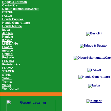
Briggs & Stratton
CastoldiJet
Discuri diamantate/Carote
ETESIA
FALCH
Honda Engines
Honda Generatoare
Honda Marine
Igeba
Jensen
Kimicar
Koshin
LINDDANA
Lowara
metabo
Optimal
Pedrollo
PENTAX
Portotecnica
PROMA
STAGER
STIHL
Subaru
Tremix
Weber
Wolf-Garten